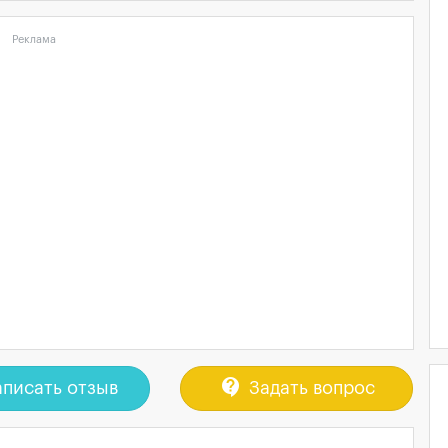
Реклама
contact_support
писать отзыв
Задать вопрос