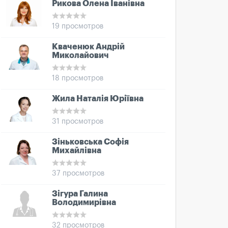
Рикова Олена Іванівна
19 просмотров
Кваченюк Андрій
Миколайович
18 просмотров
Жила Наталія Юріївна
31 просмотров
Зіньковська Софія
Михайлівна
37 просмотров
Зігура Галина
Володимирівна
32 просмотров