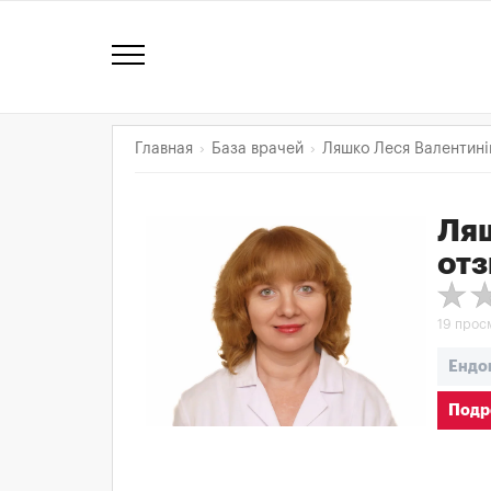
Главная
База врачей
Ляшко Леся Валентині
Ляш
от
19 прос
Ендо
Подр