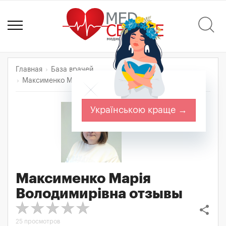
Главная
База врачей
Максименко Марія Володимирівна
Отзывы
Українською краще →
Максименко Марія
Володимирівна
отзывы
share
25 просмотров