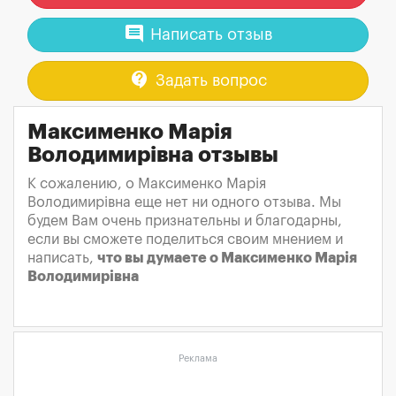
comment
Написать отзыв
contact_support
Задать вопрос
Максименко Марія
Володимирівна отзывы
К сожалению, о Максименко Марія
Володимирівна еще нет ни одного отзыва. Мы
будем Вам очень признательны и благодарны,
если вы сможете поделиться своим мнением и
написать,
что вы думаете о Максименко Марія
Володимирівна
Реклама