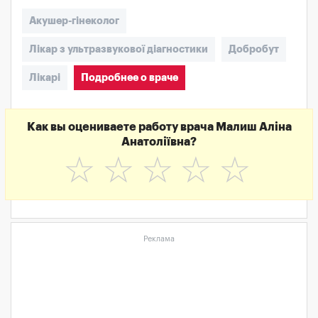
Акушер-гінеколог
Лікар з ультразвукової діагностики
Добробут
Лікарі
Подробнее о враче
Как вы оцениваете работу врача Малиш Аліна
Анатоліївна?
☆
☆
☆
☆
☆
Реклама