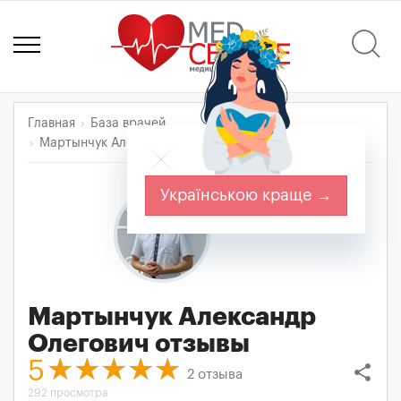
Главная
База врачей
Мартынчук Александр Олегович
Отзывы
Українською краще →
Мартынчук Александр
Олегович
отзывы
5
share
2
отзыва
292 просмотра