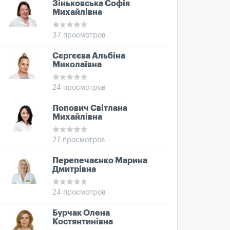
Зіньковська Софія
Михайлівна
37 просмотров
Сєргєєва Альбіна
Миколаївна
24 просмотров
Попович Світлана
Михайлівна
27 просмотров
Перепечаєнко Марина
Дмитрівна
24 просмотров
Бурчак Олена
Костянтинівна