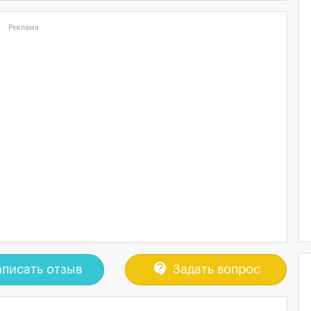
Реклама
contact_support
писать отзыв
Задать вопрос