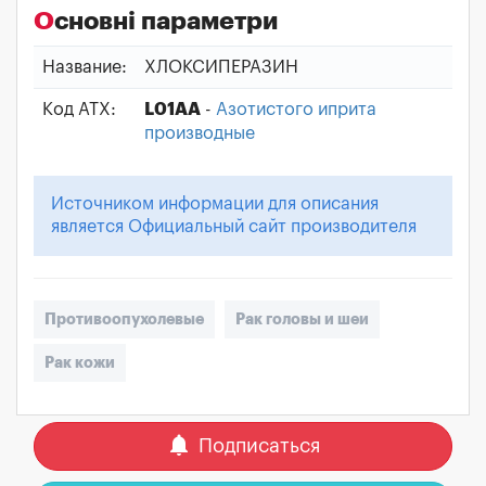
Основні параметри
Название:
ХЛОКСИПЕРАЗИН
Код АТХ:
L01AA
-
Азотистого иприта
производные
Источником информации для описания
является Официальный сайт производителя
Противоопухолевые
Рак головы и шеи
Рак кожи
notifications
Подписаться