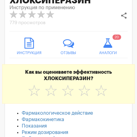
ХЛОКСИПЕРАЗИН
Инструкция по применению
share
779 просмотров
20
ИНСТРУКЦИЯ
ОТЗЫВЫ
АНАЛОГИ
Как вы оцениваете эффективность
ХЛОКСИПЕРАЗИН?
☆
☆
☆
☆
☆
Фармакологическое действие
Фармакокинетика
Показания
Режим дозирования