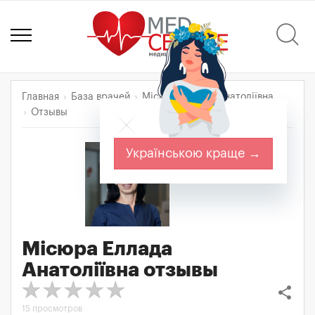
Главная
База врачей
Місюра Еллада Анатоліївна
Отзывы
Українською краще →
Місюра Еллада
Анатоліївна
отзывы
share
15 просмотров