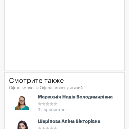
Смотрите также
Офтальмолог и Офтальмолог дитячий
Марюхніч Надія Володимирівна
32 просмотров
Шаріпова Аліна Вікторівна