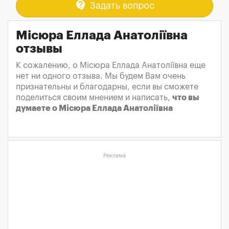
contact_support
Задать вопрос
Місюра Еллада Анатоліївна
отзывы
К сожалению, о Місюра Еллада Анатоліївна еще
нет ни одного отзыва. Мы будем Вам очень
признательны и благодарны, если вы сможете
поделиться своим мнением и написать,
что вы
думаете о Місюра Еллада Анатоліївна
Реклама