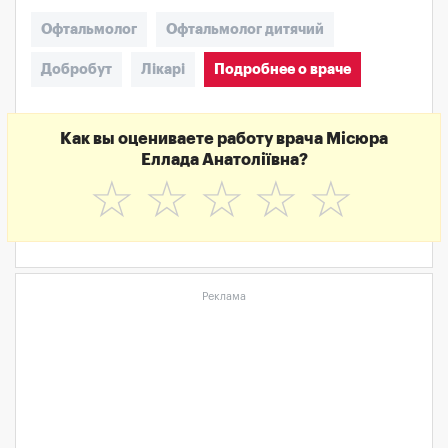
Офтальмолог
Офтальмолог дитячий
Добробут
Лікарі
Подробнее о враче
Как вы оцениваете работу врача Місюра
Еллада Анатоліївна?
☆
☆
☆
☆
☆
Реклама