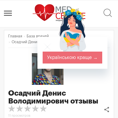
Главная
База врачей
Осадчий Денис Володимирович
Отзывы
Українською краще →
Осадчий Денис
Володимирович
отзывы
share
11 просмотров