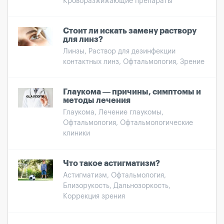
Кроворазжижающие препараты
Стоит ли искать замену раствору
для линз?
Линзы, Раствор для дезинфекции
контактных линз, Офтальмология, Зрение
Глаукома — причины, симптомы и
методы лечения
Глаукома, Лечение глаукомы,
Офтальмология, Офтальмологические
клиники
Что такое астигматизм?
Астигматизм, Офтальмология,
Близорукость, Дальнозоркость,
Коррекция зрения