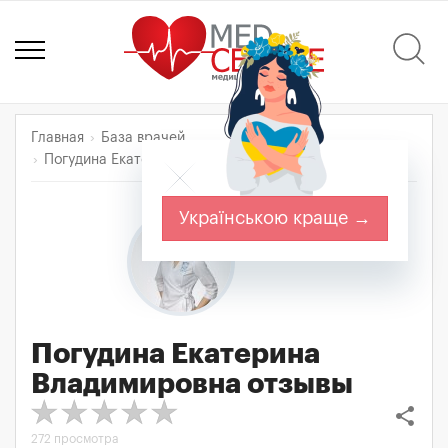
Главная
База врачей
Погудина Екатерина Владимировна
Отзывы
Українською краще →
Погудина Екатерина
Владимировна
отзывы
share
272 просмотра