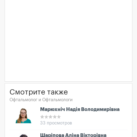
Смотрите также
Офтальмолог и Офтальмологи
Марюхніч Надія Володимирівна
33 просмотров
Шаріпова Аліна Вікторівна