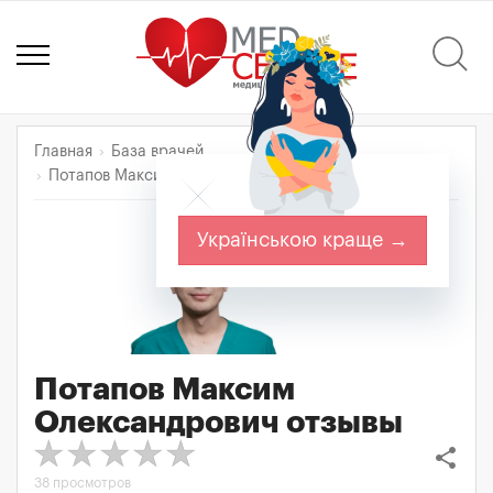
Главная
База врачей
Потапов Максим Олександрович
Отзывы
Українською краще →
Потапов Максим
Олександрович
отзывы
share
38 просмотров