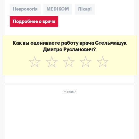
Неврологія
MEDIKOM
Лікарі
Подробнее о враче
Как вы оцениваете работу врача Стельмащук
Дмитро Русланович?
☆
☆
☆
☆
☆
Реклама