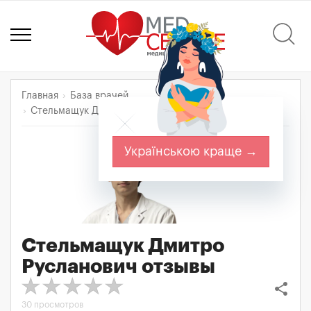
Главная
База врачей
Стельмащук Дмитро Русланович
Отзывы
Українською краще →
Стельмащук Дмитро
Русланович
отзывы
share
30 просмотров