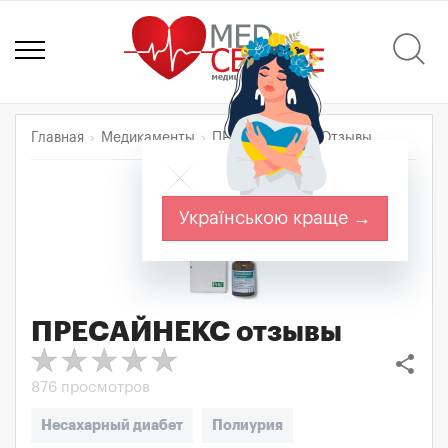
Главная
Медикаменты
ПРЕСАЙНЕКС
Отзывы
Українською краще →
ПРЕСАЙНЕКС
отзывы
share
876 просмотров
Несахарный диабет
Полиурия