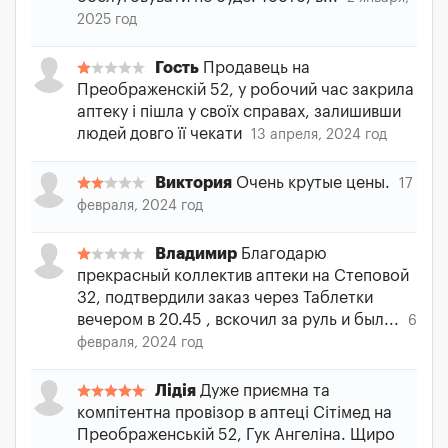
2025 год
Гость
Продавець на
Преображенскій 52, у робочий час закрила
аптеку і пішла у своїх справах, залишивши
людей довго її чекати
13 апреля, 2024 год
Виктория
Очень крутые цены.
17
февраля, 2024 год
Владимир
Благодарю
прекрасный коллектив аптеки на Степовой
32, подтвердили заказ через Таблетки
вечером в 20.45 , вскочил за руль и был...
6
февраля, 2024 год
Лідія
Дуже приємна та
компітентна провізор в аптеці Сітімед на
Преображенській 52, Гук Ангеліна. Щиро