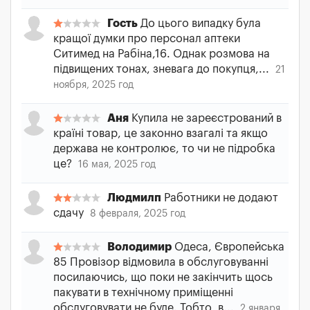
Гость
До цього випадку була
кращої думки про персонал аптеки
Ситимед на Рабіна,16. Однак розмова на
підвищених тонах, зневага до покупця,...
21
ноября, 2025 год
Аня
Купила не зареєстрований в
країні товар, це законно взагалі та якщо
держава не контролює, то чи не підробка
це?
16 мая, 2025 год
Людмилп
Работники не додают
сдачу
8 февраля, 2025 год
Володимир
Одеса, Європейська
85 Провізор відмовила в обслуговуванні
посилаючись, що поки не закінчить щось
пакувати в технічному приміщенні
обслуговувати не буде. Тобто, в...
2 января,