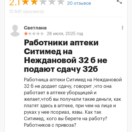
share
2.1
20
отзывов
12 641 просмотр
Светлана
28 июля, 2025 год
Работники аптеки
Ситимед на
Неждановой 32 б не
подают сдачу 32б
Работница аптеки Ситимед на Неждановой
32 б не додает сдачу, говорит ,что она
работает в аптеке уборщицей и
желает,чтоб вы получали такие деньги, как
платят здесь в аптеке, при чем на лице и
руках у нее псориаз, язвы. Как так
Ситимед, кого вы берете на работу?
Работников с привоза?