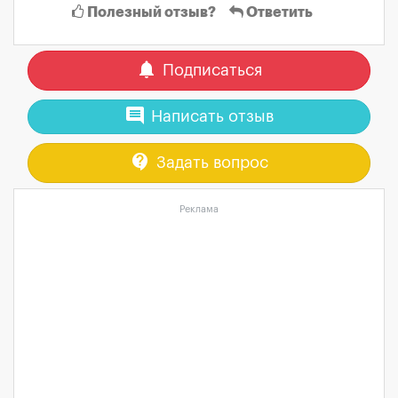
Полезный отзыв?
Ответить
notifications
Подписаться
comment
Написать отзыв
contact_support
Задать вопрос
Реклама