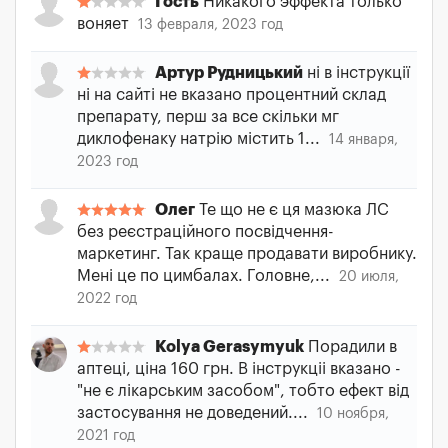
Гость
Никакого эффекта только
воняет
13 февраля, 2023 год
Артур Рудницький
ні в інструкції
ні на сайті не вказано процентний склад
препарату, перш за все скільки мг
диклофенаку натрію містить 1...
14 января,
2023 год
Олег
Те що не є ця мазюка ЛС
без реєстраційного посвідчення-
маркетинг. Так краще продавати виробнику.
Мені це по цимбалах. Головне,...
20 июля,
2022 год
Kolya Gerasymyuk
Порадили в
аптеці, ціна 160 грн. В інструкціі вказано -
"не є лікарським засобом", тобто ефект від
застосування не доведений....
10 ноября,
2021 год