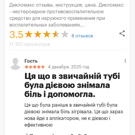
Дикломакс отзывы, инструкция, цена. Дикломакс
- нестероидное противовоспалительное
средство для наружного применения при
воспалительных заболеваниях...
share
3.5
8
отзывов
17 357 просмотров
Гость
4 декабря, 2025 год
Ця що в звичайній тубі
була дієвою знімала
біль і допомогла.
Ця що була раніше в звичайній тубі була
дієвою знімала біль зігрівала. Ця що зараз
нова йде з аплікатором, не є дієвою і
ефективною