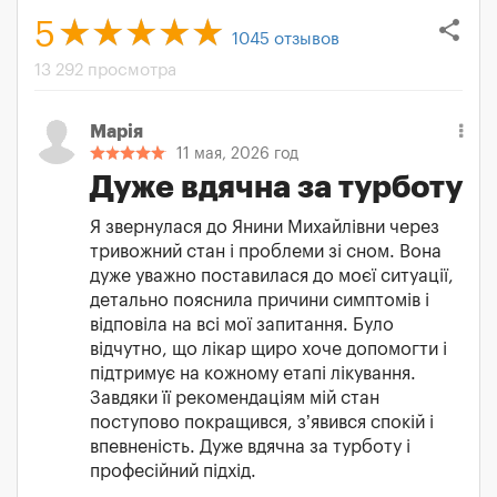
share
5
1045
отзывов
13 292 просмотра
Марія
11 мая, 2026 год
Дуже вдячна за турботу
Я звернулася до Янини Михайлівни через
тривожний стан і проблеми зі сном. Вона
дуже уважно поставилася до моєї ситуації,
детально пояснила причини симптомів і
відповіла на всі мої запитання. Було
відчутно, що лікар щиро хоче допомогти і
підтримує на кожному етапі лікування.
Завдяки її рекомендаціям мій стан
поступово покращився, з’явився спокій і
впевненість. Дуже вдячна за турботу і
професійний підхід.