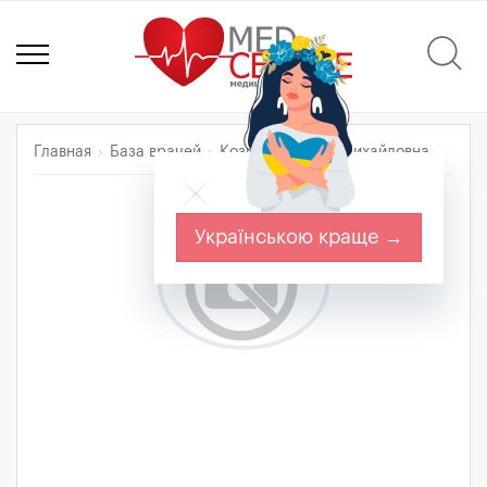
Главная
База врачей
Козицкая Янина Михайловна
Українською краще →