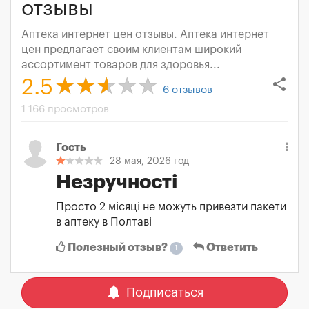
отзывы
Аптека интернет цен отзывы. Аптека интернет
цен предлагает своим клиентам широкий
ассортимент товаров для здоровья...
share
2.5
6
отзывов
1 166 просмотров
Гость
28 мая, 2026 год
Незручності
Просто 2 місяці не можуть привезти пакети
в аптеку в Полтаві
Полезный отзыв?
Ответить
1
notifications
Подписаться