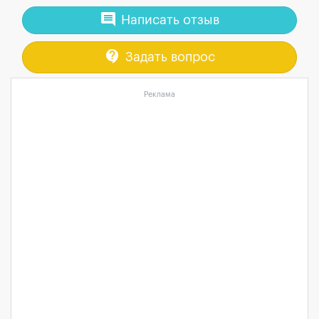
comment
Написать отзыв
contact_support
Задать вопрос
Реклама