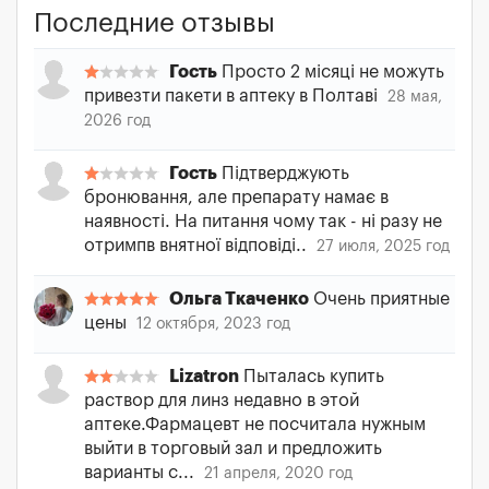
Последние отзывы
Гость
Просто 2 місяці не можуть
привезти пакети в аптеку в Полтаві
28 мая,
2026 год
Гость
Підтверджують
бронювання, але препарату намає в
наявності. На питання чому так - ні разу не
отримпв внятної відповіді..
27 июля, 2025 год
Ольга Ткаченко
Очень приятные
цены
12 октября, 2023 год
Lizatron
Пыталась купить
раствор для линз недавно в этой
аптеке.Фармацевт не посчитала нужным
выйти в торговый зал и предложить
варианты с...
21 апреля, 2020 год