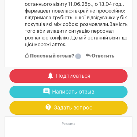
останнього візиту 11.06.26р., о 13.04 год.,
фармацевт повелася вкрай не професійно:
підтримала грубість іншої відвідувачки у бік
покупців які між собою розмовляли.Замість
того аби згладити ситуацію персонал
розпалює конфлікт.Це мій останній візит до
цієї мережі аптек.
Полезный отзыв?
Ответить
1
notifications
Подписаться
comment
Написать отзыв
contact_support
Задать вопрос
Реклама