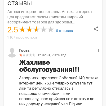
отзывы
Аптека интернет цен отзывы. Аптека интернет
цен предлагает своим клиентам широкий
ассортимент товаров для здоровья...
share
2.5
6
отзывов
1 167 просмотров
Гость
12 июня, 2026 год
Жахливе
обслуговування!!!
Запоріжжя, проспект Соборний 149,Аптека
інтернет цен, 76.Регулярно купувала тут
ліки та регулярно стикалась з
незадоволеними обличчями
персоналу,наче прийшла не в аптеку в до
них додому у невдалий час.Під час