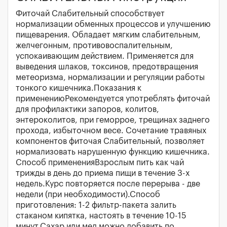
Фиточай Слабительный способствует
нормализации обменных процессов и улучшению
пищеварения. Обладает мягким слабительным,
желчегонным, противовоспалительным,
успокаивающим действием. Применяется для
выведения шлаков, токсинов, предотвращения
метеоризма, нормализации и регуляции работы
тонкого кишечника.Показания к
применениюРекомендуется употреблять фиточай
для профилактики запоров, колитов,
энтероколитов, при геморрое, трещинах заднего
прохода, избыточном весе. Сочетание травяных
компонентов фиточая Слабительный, позволяет
нормализовать нарушенную функцию кишечника.
Способ примененияВзрослым пить как чай
трижды в день до приема пищи в течение 3-х
недель.Курс повторяется после перерыва - две
недели (при необходимости).Способ
приготовления: 1-2 фильтр-пакета залить
стаканом кипятка, настоять в течение 10-15
минут.Сахар или мед можно добавить по