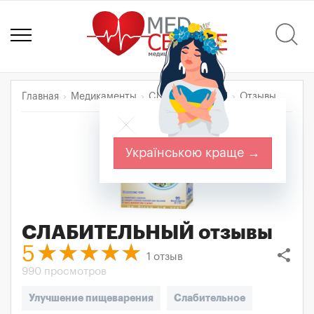
Главная
Медикаменты
СЛАБИТЕЛЬНЫЙ
Отзывы
Українською краще →
СЛАБИТЕЛЬНЫЙ
отзывы
5
share
1
отзыв
990 просмотров
Улучшение пищеварения
Слабительное