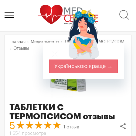
Главная
Медикаменты
ТАБЛЕТКИ С ТЕРМОПСИСОМ
Отзывы
Українською краще →
ТАБЛЕТКИ С
ТЕРМОПСИСОМ
отзывы
5
share
1
отзыв
1 654 просмотра