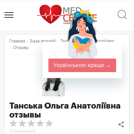
Главная
База врачей
Танська Ольга Анатоліївна
Отзывы
Українською краще →
Танська Ольга Анатоліївна
отзывы
share
10 просмотров