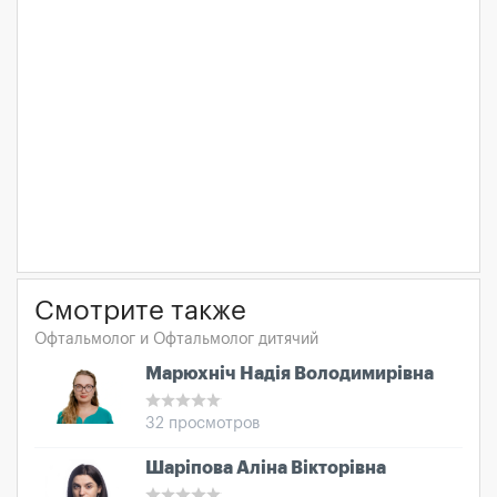
Смотрите также
Офтальмолог и Офтальмолог дитячий
Марюхніч Надія Володимирівна
32 просмотров
Шаріпова Аліна Вікторівна