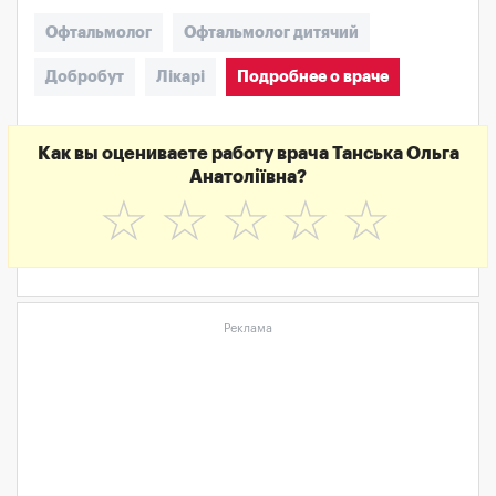
Офтальмолог
Офтальмолог дитячий
Добробут
Лікарі
Подробнее о враче
Как вы оцениваете работу врача Танська Ольга
Анатоліївна?
☆
☆
☆
☆
☆
Реклама