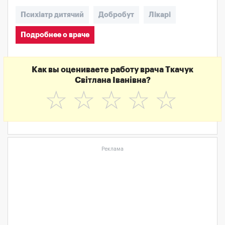
Психіатр дитячий
Добробут
Лікарі
Подробнее о враче
Как вы оцениваете работу врача Ткачук
Світлана Іванівна?
☆
☆
☆
☆
☆
Реклама