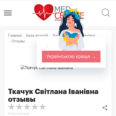
Главная
База врачей
Ткачук Світлана Іванівна
Отзывы
Українською краще →
Ткачук Світлана Іванівна
отзывы
share
9 просмотров