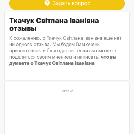
contact_support
Задать вопрос
Ткачук Світлана Іванівна
отзывы
К сожалению, о Ткачук Світлана Іванівна еще нет
ни одного отзыва. Мы будем Вам очень
признательны и благодарны, если вы сможете
поделиться своим мнением и написать,
что вы
думаете о Ткачук Світлана Іванівна
Реклама