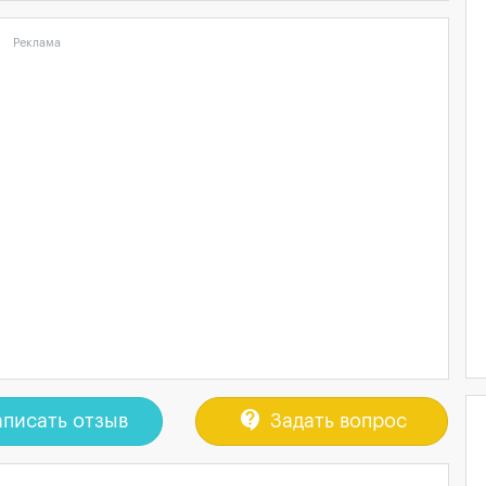
Реклама
contact_support
писать отзыв
Задать вопрос