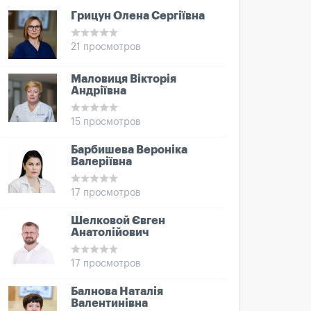
Грицун Олена Сергіївна
21 просмотров
Маловиця Вікторія
Андріївна
15 просмотров
Барбишева Вероніка
Валеріївна
17 просмотров
Шелковой Євген
Анатолійович
17 просмотров
Балнова Наталія
Валентинівна