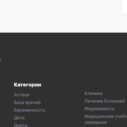
с
Категории
Клиники
Аптеки
Лечение болезней
База врачей
Медикаменты
Беременность
Медицинские учеб
Дети
заведения
Диеты