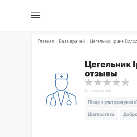
Главная
База врачей
Цегельник Ірина Воло
Цегельник 
отзывы
15 просмотров
Лікар з ультразвуково
Діагностика
Добро