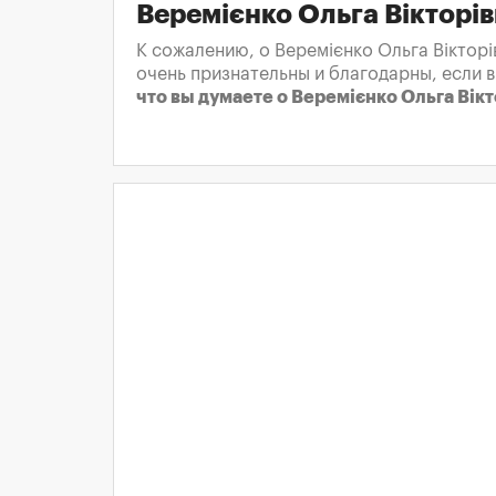
Веремієнко Ольга Вікторі
К сожалению, о Веремієнко Ольга Вікторі
очень признательны и благодарны, если 
что вы думаете о Веремієнко Ольга Вікт