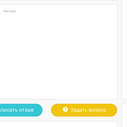
Реклама
contact_support
писать отзыв
Задать вопрос