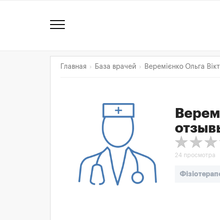
Главная
База врачей
Веремієнко Ольга Вікт
Веремі
отзыв
24 просмотра
Фізіотерап