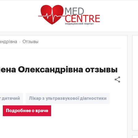
ндрівна
Отзывы
ена Олександрівна
отзывы
share
г дитячий
Лікар з ультразвукової діагностики
Подробнее о враче