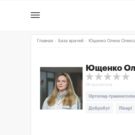
Главная
База врачей
Ющенко Олена Олекса
Ющенко Ол
28 просмотров
Ортопед-травматоло
Добробут
Лікарі