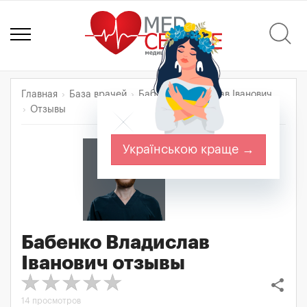
Главная
База врачей
Бабенко Владислав Іванович
Отзывы
Українською краще →
Бабенко Владислав
Іванович
отзывы
share
14 просмотров