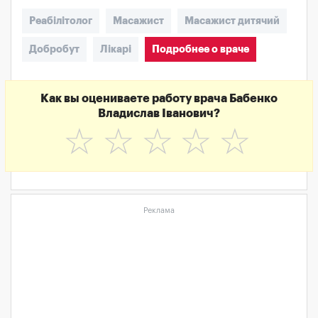
Реабілітолог
Масажист
Масажист дитячий
Добробут
Лікарі
Подробнее о враче
Как вы оцениваете работу врача Бабенко
Владислав Іванович?
☆
☆
☆
☆
☆
Реклама