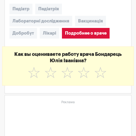
Педіатр
Педіатрія
Лабораторні дослідження
Вакцинація
Добробут
Лікарі
Подробнее о враче
Как вы оцениваете работу врача Бондарець
Юлія Іванівна?
☆
☆
☆
☆
☆
Реклама