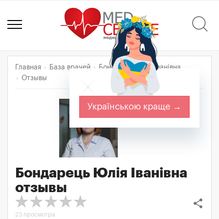
Главная
База врачей
Бондарець Юлія Іванівна
Отзывы
Українською краще →
Бондарець Юлія Іванівна
отзывы
share
23 просмотра