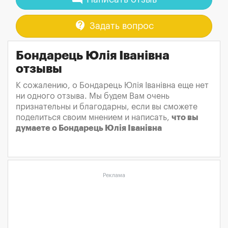
contact_support
Задать вопрос
Бондарець Юлія Іванівна
отзывы
К сожалению, о Бондарець Юлія Іванівна еще нет
ни одного отзыва. Мы будем Вам очень
признательны и благодарны, если вы сможете
поделиться своим мнением и написать,
что вы
думаете о Бондарець Юлія Іванівна
Реклама