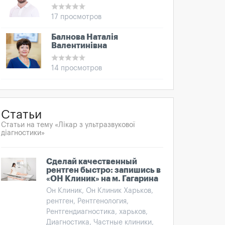
17 просмотров
Балнова Наталія
Валентинівна
14 просмотров
Статьи
Статьи на тему «Лікар з ультразвукової
діагностики»
Сделай качественный
рентген быстро: запишись в
«ОН Клиник» на м. Гагарина
Он Клиник, Он Клиник Харьков,
рентген, Рентгенология,
Рентгендиагностика, харьков,
Диагностика, Частные клиники,