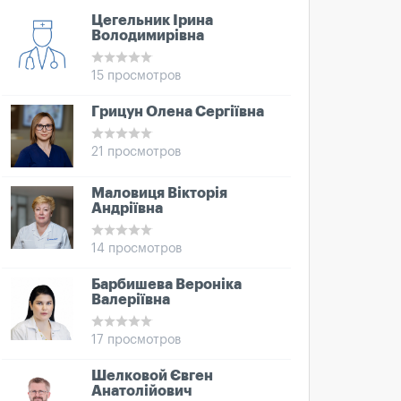
Цегельник Ірина
Володимирівна
15 просмотров
Грицун Олена Сергіївна
21 просмотров
Маловиця Вікторія
Андріївна
14 просмотров
Барбишева Вероніка
Валеріївна
17 просмотров
Шелковой Євген
Анатолійович