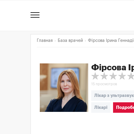
Главная
База врачей
Фірсова Ірина Геннаді
Фірсова І
15 просмотров
Лікар з ультразву
Лікарі
Подробн