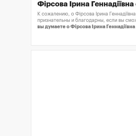
Фірсова Ірина Геннадіївна
К сожалению, о Фірсова Ірина Геннадіївн
признательны и благодарны, если вы смо
вы думаете о Фірсова Ірина Геннадіївна