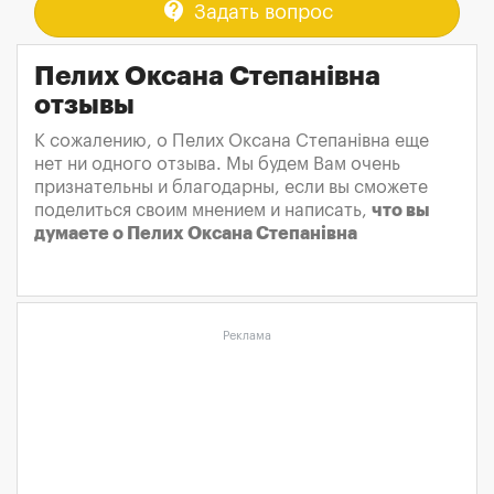
contact_support
Задать вопрос
Пелих Оксана Степанівна
отзывы
К сожалению, о Пелих Оксана Степанівна еще
нет ни одного отзыва. Мы будем Вам очень
признательны и благодарны, если вы сможете
поделиться своим мнением и написать,
что вы
думаете о Пелих Оксана Степанівна
Реклама