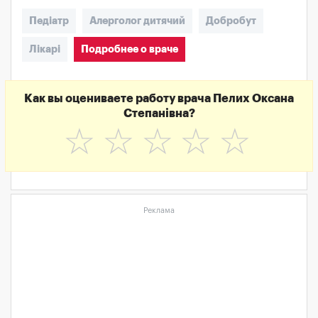
Педіатр
Алерголог дитячий
Добробут
Лікарі
Подробнее о враче
Как вы оцениваете работу врача Пелих Оксана
Степанівна?
☆
☆
☆
☆
☆
Реклама