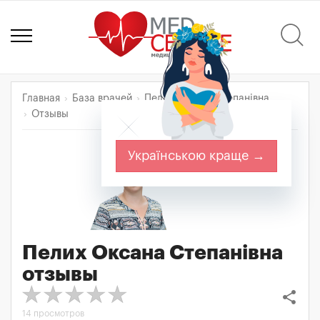
Главная
База врачей
Пелих Оксана Степанівна
Отзывы
Українською краще →
Пелих Оксана Степанівна
отзывы
share
14 просмотров