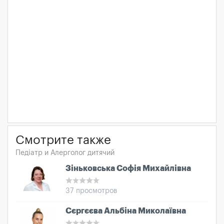
Смотрите также
Педіатр и Алерголог дитячий
Зіньковська Софія Михайлівна
37 просмотров
Сєргєєва Альбіна Миколаївна