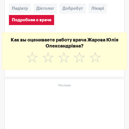
Педіатр
Дієтолог
Добробут
Лікарі
Подробнее о враче
Как вы оцениваете работу врача Жарова Юлія
Олександрівна?
☆
☆
☆
☆
☆
Реклама