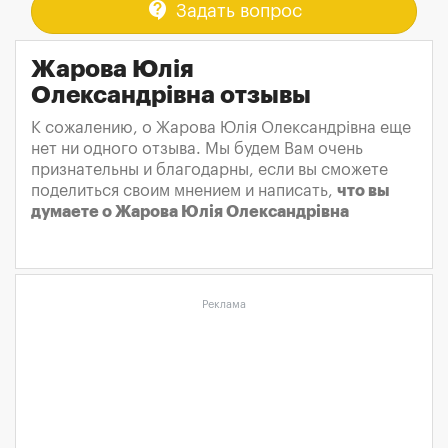
contact_support
Задать вопрос
Жарова Юлія
Олександрівна отзывы
К сожалению, о Жарова Юлія Олександрівна еще
нет ни одного отзыва. Мы будем Вам очень
признательны и благодарны, если вы сможете
поделиться своим мнением и написать,
что вы
думаете о Жарова Юлія Олександрівна
Реклама