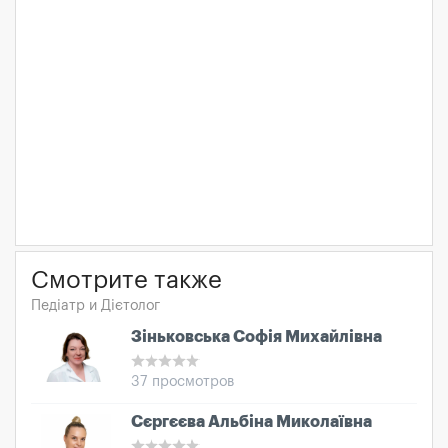
Смотрите также
Педіатр и Дієтолог
Зіньковська Софія Михайлівна
37 просмотров
Сєргєєва Альбіна Миколаївна