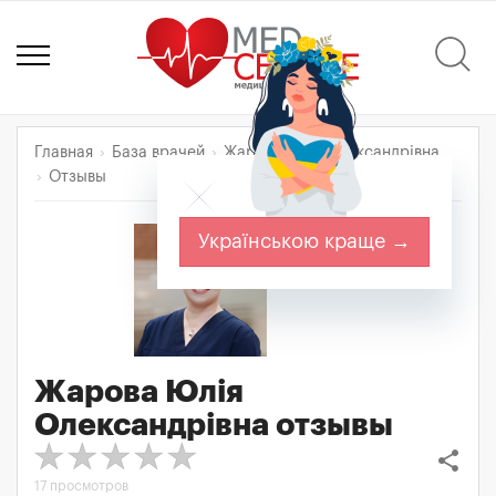
Главная
База врачей
Жарова Юлія Олександрівна
Отзывы
Українською краще →
Жарова Юлія
Олександрівна
отзывы
share
17 просмотров