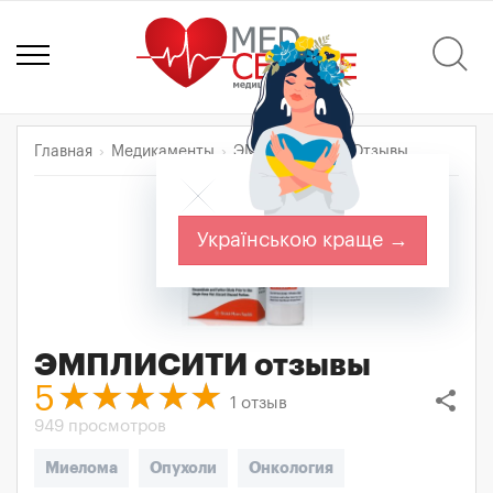
Главная
Медикаменты
ЭМПЛИСИТИ
Отзывы
Українською краще →
ЭМПЛИСИТИ
отзывы
5
share
1
отзыв
949 просмотров
Миелома
Опухоли
Онкология