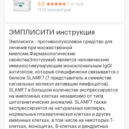
5.0
1 отзыв
1132 просмотров
ЭМПЛИСИТИ инструкция
Эмплисити - противоопухолевое средство для
лечения при множественной
миеломе.Фармакологические
свойстваЭлотузумаб является человеческим
иммуностимулирующим моноклональным IgGl
антителом, которые специфически связывается с
белком SLAMF7 (7 представитель в семействе
сигнальных молекул активации лимфоцитов).
SLAMF7 в большом количестве экспрессируется
на миеломных клетках независимо от типа
цитогенетических аномалий. SLAMF7 также
экспрессируется на натуральных киллерах,
нормальных плазматических клетках и других
иммунных клетках, в том числе на некоторых Т-
клетках, моноцитах, В-клетках и дендритных