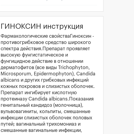
ГИНОКСИН инструкция
Фармакологические свойстваГиноксин -
противогрибковое средство широкого
спектра действия.Препарат проявляет
высокую фунгистатическое и
фунгицидное действие в отношении
дерматофитов (все виды Trichophyton,
Microsporum, Epidermophyton), Candida
albicans и других грибковых инфекций
кожных покровов и слизистых оболочек.
Препарат ингибирует кислотную
протеиназу Candida albicans.Показания
генитальный кандидоз (молочница),
вульвовагиниты, кольпиты, смешанные
инфекции слизистых оболочек половых
путей; вагинальный трихомониаз и
смешанные вагинальные инфекции,