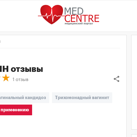
ы
ИН
отзывы
share
1
отзыв
агинальный кандидоз
Трихомонадный вагинит
 применению