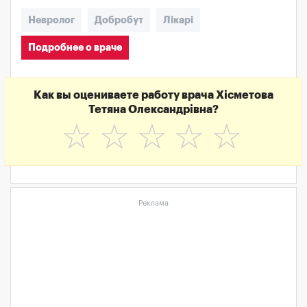
Невролог
Добробут
Лікарі
Подробнее о враче
Как вы оцениваете работу врача Хісметова
Тетяна Олександрівна?
☆
☆
☆
☆
☆
Реклама