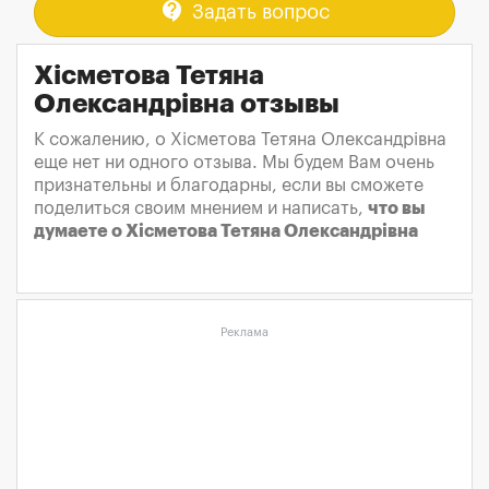
contact_support
Задать вопрос
Хісметова Тетяна
Олександрівна отзывы
К сожалению, о Хісметова Тетяна Олександрівна
еще нет ни одного отзыва. Мы будем Вам очень
признательны и благодарны, если вы сможете
поделиться своим мнением и написать,
что вы
думаете о Хісметова Тетяна Олександрівна
Реклама