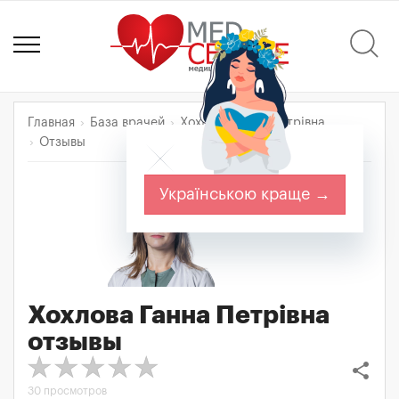
Главная
База врачей
Хохлова Ганна Петрівна
Отзывы
Українською краще →
Хохлова Ганна Петрівна
отзывы
share
30 просмотров