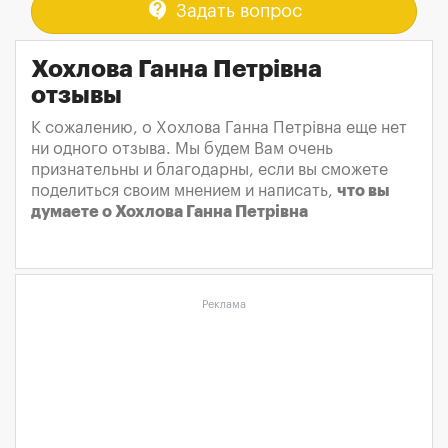
contact_support
Задать вопрос
Хохлова Ганна Петрівна
отзывы
К сожалению, о Хохлова Ганна Петрівна еще нет
ни одного отзыва. Мы будем Вам очень
признательны и благодарны, если вы сможете
поделиться своим мнением и написать,
что вы
думаете о Хохлова Ганна Петрівна
Реклама