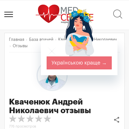
Главная
База врачей
Кваченюк Андрей Николаевич
Отзывы
Українською краще →
Кваченюк Андрей
Николаевич
отзывы
share
776 просмотров