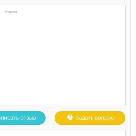
Реклама
contact_support
писать отзыв
Задать вопрос