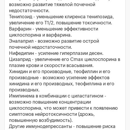
возможно развитие тяжелой почечной
недостаточности.
Тенипозид - уменьшение клиренса тенипозида,
увеличение его T1/2, повышение токсичности.
Варфарин - уменьшение эффективности
циклоспорина и варфарина.
Эналаприл - возможно развитие острой
почечной недостаточности.
Нифедипин - усиление гиперплазии десен.
Цизаприд - увеличение его Cmax циклоспорина в
плазме крови и скорости всасывания.
Хинидин и его производные, теофиллин и его
производные - возможно усиление эффектов
хинидина и его производных, теофиллина и его
производных.
Имипинема в комбинации с циластатином -
возможно повышение концентрации
циклоспорина, что может привести к появлению
симптомов нейротоксичности (дрожь,
повышенную возбудимость).
Другие иммунодепрессанты - повышение риска