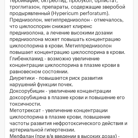
тербинафин, октреотид, пробукол, орлистат,
троглитазон, препараты, содержащие зверобой
продырявленный (Нypericum perforatum).
Преднизолон, метилпреднизолон - отмечалось,
что циклоспорин снижает клиренс
преднизолона, а лечение высокими дозами
преднизолона может повышать концентрацию
циклоспорина в крови. Метилпреднизолон
повышает концентрацию циклоспорина в крови.
Глибенкламид - возможно увеличение
концентрации циклоспорина в плазме крови в
равновесном состоянии.
Диуретики - повышается риск развития
нарушений функции почек.
Доксорубицин - увеличение концентрации
доксорубицина в плазме крови и повышение его
токсичности.
Метотрексат - увеличение концентрации
циклоспорина в плазме крови, повышение
частоты развития нефротоксического действия и
артериальной гипертензии.
Мелфалан (при в/в введении в высоких дозах) -