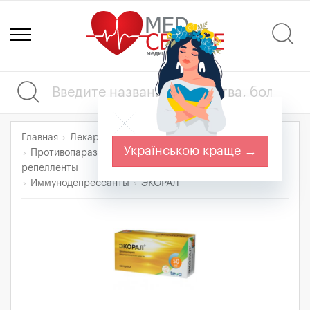
Главная
Лекарства
Українською краще →
Противопаразитарные препараты, инсектициды и
репелленты
Иммунодепрессанты
ЭКОРАЛ