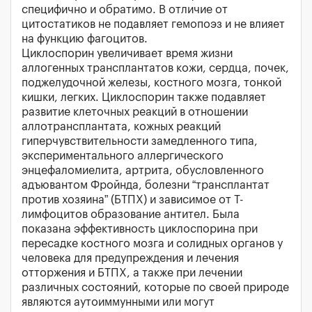
специфично и обратимо. В отличие от
цитостатиков не подавляет гемопоэз и не влияет
на функцию фагоцитов.
Циклоспорин увеличивает время жизни
аллогенных трансплантатов кожи, сердца, почек,
поджелудочной железы, костного мозга, тонкой
кишки, легких. Циклоспорин также подавляет
развитие клеточных реакций в отношении
аллотрансплантата, кожных реакций
гиперчувствительности замедленного типа,
экспериментального аллергического
энцефаломиелита, артрита, обусловленного
адъювантом Фройнда, болезни “трансплантат
против хозяина” (БТПХ) и зависимое от Т-
лимфоцитов образование антител. Была
показана эффективность циклоспорина при
пересадке костного мозга и солидных органов у
человека для предупреждения и лечения
отторжения и БТПХ, а также при лечении
различных состояний, которые по своей природе
являются аутоиммунными или могут