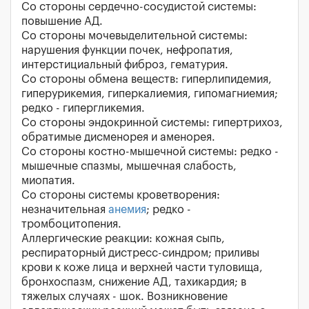
Со стороны сердечно-сосудистой системы:
повышение АД.
Со стороны мочевыделительной системы:
нарушения функции почек, нефропатия,
интерстициальный фиброз, гематурия.
Со стороны обмена веществ: гиперлипидемия,
гиперурикемия, гиперкалиемия, гипомагниемия;
редко - гипергликемия.
Со стороны эндокринной системы: гипертрихоз,
обратимые дисменорея и аменорея.
Со стороны костно-мышечной системы: редко -
мышечные спазмы, мышечная слабость,
миопатия.
Со стороны системы кроветворения:
незначительная
анемия
; редко -
тромбоцитопения.
Аллергические реакции: кожная сыпь,
респираторный дистресс-синдром; приливы
крови к коже лица и верхней части туловища,
бронхоспазм, снижение АД, тахикардия; в
тяжелых случаях - шок. Возникновение