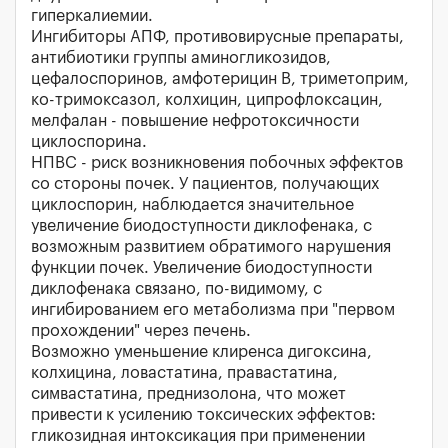
гиперкалиемии.
Ингибиторы АПФ, противовирусные препараты,
антибиотики группы аминогликозидов,
цефалоспоринов, амфотерицин B, триметоприм,
ко-тримоксазол, колхицин, ципрофлоксацин,
мелфалан - повышение нефротоксичности
циклоспорина.
НПВС - риск возникновения побочных эффектов
со стороны почек. У пациентов, получающих
циклоспорин, наблюдается значительное
увеличение биодоступности диклофенака, с
возможным развитием обратимого нарушения
функции почек. Увеличение биодоступности
диклофенака связано, по-видимому, с
ингибированием его метаболизма при "первом
прохождении" через печень.
Возможно уменьшение клиренса дигоксина,
колхицина, ловастатина, правастатина,
симвастатина, преднизолона, что может
привести к усилению токсических эффектов:
гликозидная интоксикация при применении