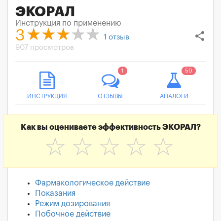
ЭКОРАЛ
Инструкция по применению
3
share
1
отзыв
907 просмотров
1
50
ИНСТРУКЦИЯ
ОТЗЫВЫ
АНАЛОГИ
Как вы оцениваете эффективность ЭКОРАЛ?
☆
☆
☆
☆
☆
Фармакологическое действие
Показания
Режим дозирования
Побочное действие