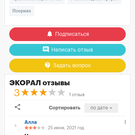
Псориаз
notifications
Подписаться
comment
Написать отзыв
contact_support
Задать вопрос
ЭКОРАЛ отзывы
3
1 отзыв
share
Сортировать
по дате
Алла
25 июня, 2021 год