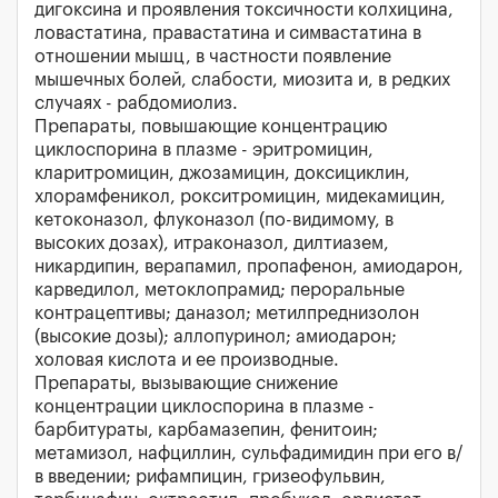
дигоксина и проявления токсичности колхицина,
ловастатина, правастатина и симвастатина в
отношении мышц, в частности появление
мышечных болей, слабости, миозита и, в редких
случаях - рабдомиолиз.
Препараты, повышающие концентрацию
циклоспорина в плазме - эритромицин,
кларитромицин, джозамицин, доксициклин,
хлорамфеникол, рокситромицин, мидекамицин,
кетоконазол, флуконазол (по-видимому, в
высоких дозах), итраконазол, дилтиазем,
никардипин, верапамил, пропафенон, амиодарон,
карведилол, метоклопрамид; пероральные
контрацептивы; даназол; метилпреднизолон
(высокие дозы); аллопуринол; амиодарон;
холовая кислота и ее производные.
Препараты, вызывающие снижение
концентрации циклоспорина в плазме -
барбитураты, карбамазепин, фенитоин;
метамизол, нафциллин, сульфадимидин при его в/
в введении; рифампицин, гризеофульвин,