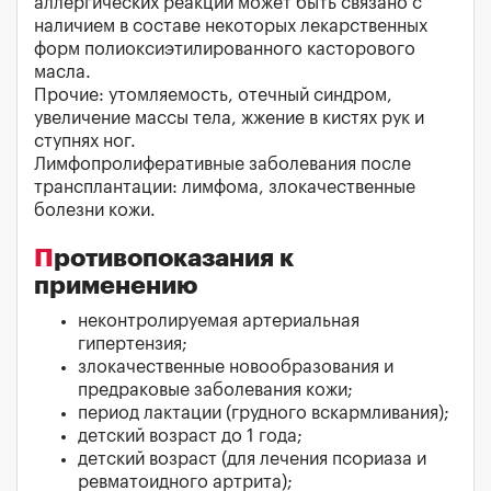
аллергических реакций может быть связано с
наличием в составе некоторых лекарственных
форм полиоксиэтилированного касторового
масла.
Прочие: утомляемость, отечный синдром,
увеличение массы тела, жжение в кистях рук и
ступнях ног.
Лимфопролиферативные заболевания после
трансплантации: лимфома, злокачественные
болезни кожи.
Противопоказания к
применению
неконтролируемая артериальная
гипертензия;
злокачественные новообразования и
предраковые заболевания кожи;
период лактации (грудного вскармливания);
детский возраст до 1 года;
детский возраст (для лечения псориаза и
ревматоидного артрита);