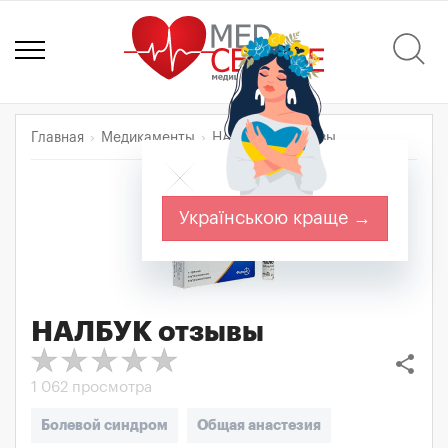
Главная
Медикаменты
НАЛБУК
Отзывы
Українською краще →
НАЛБУК
отзывы
share
1 062 просмотра
Болевой синдром
Общая анастезия