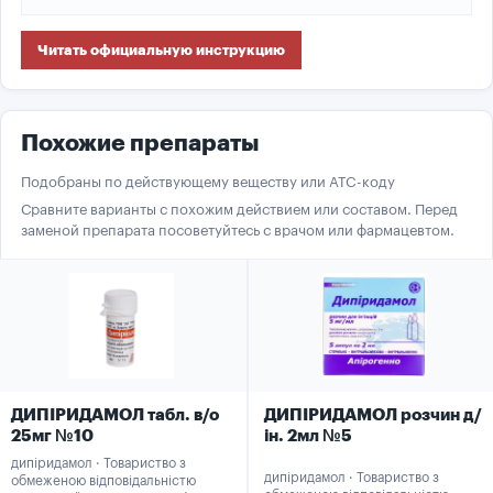
Читать официальную инструкцию
Похожие препараты
Подобраны по действующему веществу или ATC-коду
Сравните варианты с похожим действием или составом. Перед
заменой препарата посоветуйтесь с врачом или фармацевтом.
ДИПІРИДАМОЛ табл. в/о
ДИПІРИДАМОЛ розчин д/
25мг №10
ін. 2мл №5
дипіридамол · Товариство з
дипіридамол · Товариство з
обмеженою відповідальністю