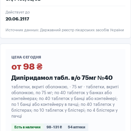
Действует до
20.06.2117
Источник данных: Державний реєстр лікарських засобів України
ЦЕНА СЕГОДНЯ
от 98 ₴
Дипіридамол табл. в/о 75мг №40
таблетки, вкриті оболонкою, · 75 мг · таблетки, вкриті
оболонкою, по 75 мг; по 40 таблеток у банках або
контейнерах; по 40 таблеток у банці або контейнері;
по 1 банці або контейнеру в пачці; по 40 таблеток у
блістерах; по 10 таблеток у блістері; по 4 блістери у
пачці
Есть в наличии
98–131 ₴
54 аптеки