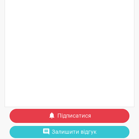
notifications
Підписатися
comment
Залишити відгук