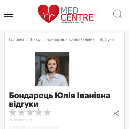
Головна
Лікарі
Бондарець Юлія Іванівна
Відгуки
Бондарець Юлія Іванівна
відгуки
share
25 переглядів