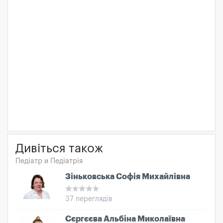
Дивіться також
Педіатр и Педіатрія
Зіньковська Софія Михайлівна
37 переглядів
Сєргєєва Альбіна Миколаївна