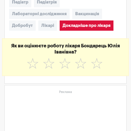
Педіатр
Педіатрія
Лабораторні дослідження
Вакцинація
Добробут
Лікарі
Докладніше про лікаря
Як ви оцінюєте роботу лікаря Бондарець Юлія
Іванівна?
☆
☆
☆
☆
☆
Реклама