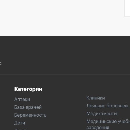
с
Категории
Клиники
Аптеки
Лечение болезней
База врачей
Медикаменты
Беременность
Медицинские учеб
Дети
заведения