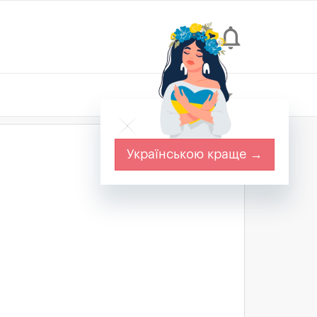
person_pin
notifications_none
Реклама
Українською краще →