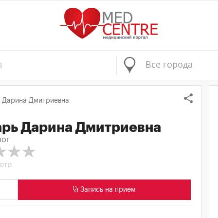
Все города
share
ь Дарина Дмитриевна
арь Дарина Дмитриевна
лог
отр
Запись
на прием