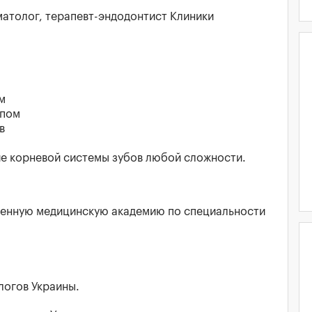
матолог, терапевт-эндодонтист Клиники
м
опом
в
е корневой системы зубов любой сложности.
енную медицинскую академию по специальности
огов Украины.