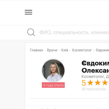
Главная
Врачи
Київ
Косметолог
Євдоки
Євдоки
Олекса
Косметолог, Д
5
4 года опыта
24 просмотра