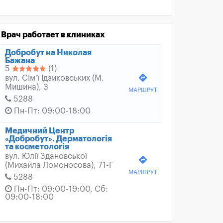
Врач работает в клиниках
Добробут на Николая
Бажана
5
(1)
directions
вул. Сім'ї Ідзиковських (М.
Мишина), 3
МАРШРУТ
5288
Пн-Пт: 09:00-18:00
Медичний Центр
«Добробут». Дерматологія
та косметологія
вул. Юлії Здановської
directions
(Михайла Ломоносова), 71-Г
МАРШРУТ
5288
Пн-Пт: 09:00-19:00, Сб:
09:00-18:00