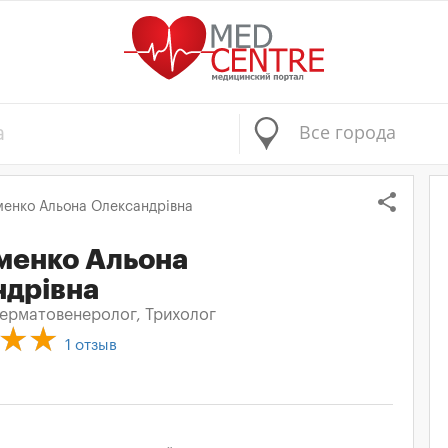
Все города
share
менко Альона Олександрівна
менко Альона
ндрівна
ерматовенеролог, Трихолог
1
отзыв