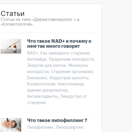
Статьи
Статьи на тему «Дерматовенеролог » и
«Косметология»
Что такое NAD+ и почему о
нем так много говорят
NAD+, Как замедлить старение,
Антиэйдж, Продление молодости,
Энергия для клеток, Молекула
молодости, Старение организма,
Биохакинг, Индустрия красоты,
Косметология, Никотинамид
аденин динуклеотид,
Антиоксиданты, Лекарство от
старения
Что такое липофиллинг ?
Липофиллинг, Липографтинг,