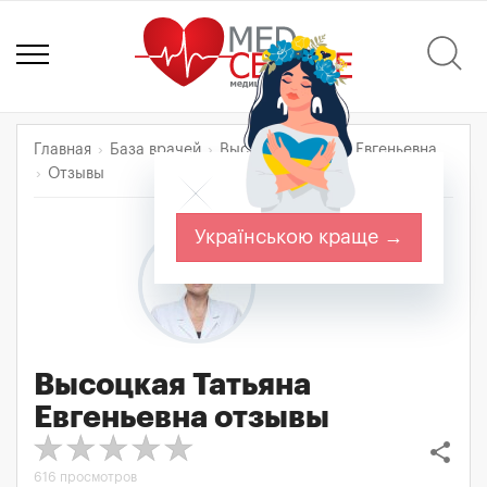
Главная
База врачей
Высоцкая Татьяна Евгеньевна
Отзывы
Українською краще →
Высоцкая Татьяна
Евгеньевна
отзывы
share
616 просмотров