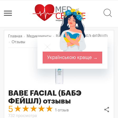
Главная
Медикаменты
BABE FACIAL (БАБЭ ФЕЙШЛ)
Отзывы
Українською краще →
BABE FACIAL (БАБЭ
ФЕЙШЛ)
отзывы
5
share
1
отзыв
732 просмотра