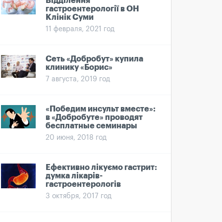
Відділення
гастроентерології в ОН
Клінік Суми
11 февраля, 2021 год
Сеть «Добробут» купила
клинику «Борис»
7 августа, 2019 год
«Победим инсульт вместе»:
в «Добробуте» проводят
бесплатные семинары
20 июня, 2018 год
Ефективно лікуємо гастрит:
думка лікарів-
гастроентерологів
3 октября, 2017 год