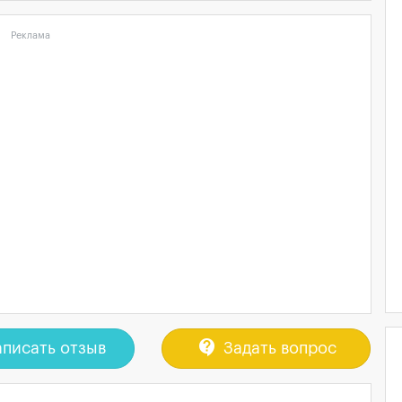
Реклама
contact_support
писать отзыв
Задать вопрос