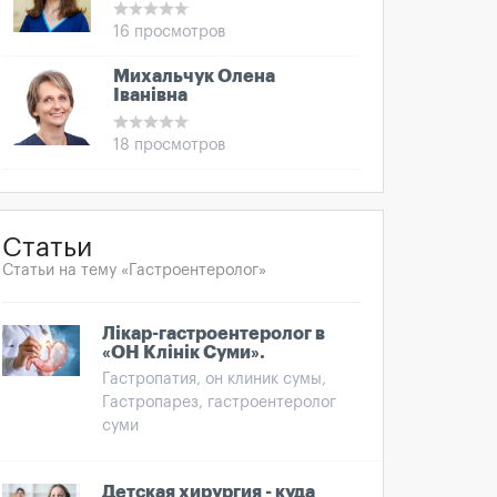
16 просмотров
Михальчук Олена
Іванівна
18 просмотров
Статьи
Статьи на тему «Гастроентеролог»
Лікар-гастроентеролог в
«ОН Клінік Суми».
Гастропатия, он клиник сумы,
Гастропарез, гастроентеролог
суми
Детская хирургия - куда