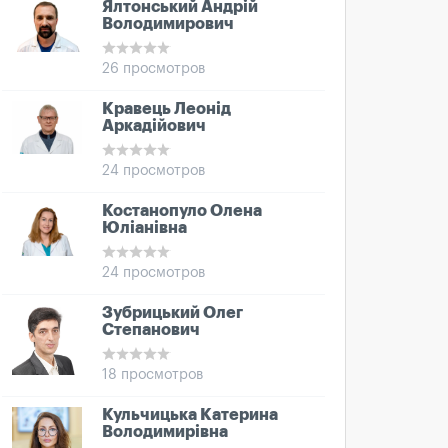
Ялтонський Андрій
Володимирович
26 просмотров
Кравець Леонід
Аркадійович
24 просмотров
Костанопуло Олена
Юліанівна
24 просмотров
Зубрицький Олег
Степанович
18 просмотров
Кульчицька Катерина
Володимирівна