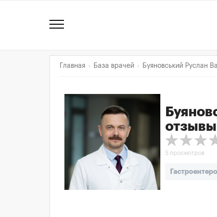
Главная
База врачей
Буяновський Руслан В
Буянов
отзывы
5 просмотров
Гастроентеро