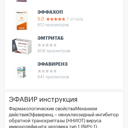
ЭФФАХОП
5.0
1 отзыв
812 просмотров
ЭМТРИТАБ
808 просмотров
ЭФАВИРЕНЗ
841 просмотров
ЭФАВИР инструкция
Фармакологические свойстваМеханизм
действияЭфавиренц – ненуклеозидный ингибитор
обратной транскриптазы (ННИОТ) вируса
иммунодефицита человека тип 1 (ВИЧ-1).