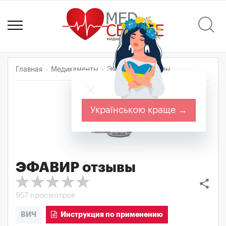
Главная
Медикаменты
ЭФАВИР
Отзывы
Українською краще →
ЭФАВИР
отзывы
share
957 просмотров
ВИЧ
Инструкция по применению