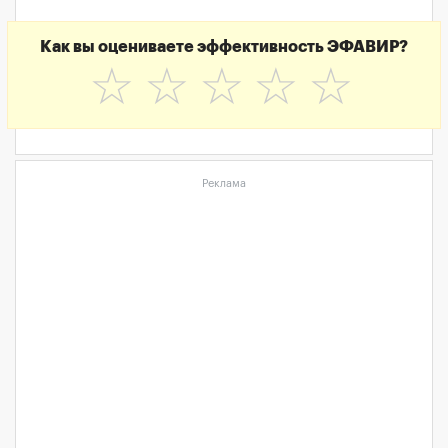
Как вы оцениваете эффективность ЭФАВИР?
☆
☆
☆
☆
☆
Реклама