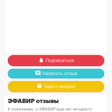
notifications
Подписаться
comment
Написать отзыв
contact_support
Задать вопрос
ЭФАВИР отзывы
К сожалению, о ЭФАВИР еще нет ни одного