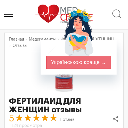
Главная
Медикаменты
ФЕРТИЛАИД ДЛЯ ЖЕНЩИН
Отзывы
Українською краще →
ФЕРТИЛАИД ДЛЯ
ЖЕНЩИН
отзывы
5
share
1
отзыв
1 124 просмотра