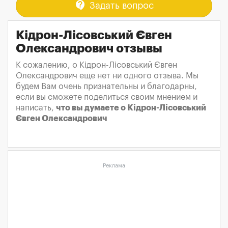
contact_support
Задать вопрос
Кідрон-Лісовський Євген
Олександрович отзывы
К сожалению, о Кідрон-Лісовський Євген
Олександрович еще нет ни одного отзыва. Мы
будем Вам очень признательны и благодарны,
если вы сможете поделиться своим мнением и
написать,
что вы думаете о Кідрон-Лісовський
Євген Олександрович
Реклама