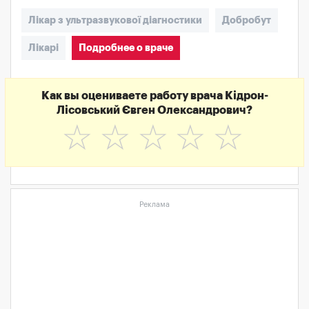
Лікар з ультразвукової діагностики
Добробут
Лікарі
Подробнее о враче
Как вы оцениваете работу врача Кідрон-
Лісовський Євген Олександрович?
☆
☆
☆
☆
☆
Реклама