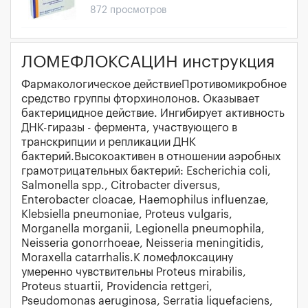
872 просмотров
ЛОМЕФЛОКСАЦИН инструкция
Фармакологическое действиеПротивомикробное
средство группы фторхинолонов. Оказывает
бактерицидное действие. Ингибирует активность
ДНК-гиразы - фермента, участвующего в
транскрипции и репликации ДНК
бактерий.Высокоактивен в отношении аэробных
грамотрицательных бактерий: Escherichia coli,
Salmonella spp., Citrobacter diversus,
Enterobacter cloacae, Haemophilus influenzae,
Klebsiella pneumoniae, Proteus vulgaris,
Morganella morganii, Legionella pneumophila,
Neisseria gonorrhoeae, Neisseria meningitidis,
Moraxella catarrhalis.К ломефлоксацину
умеренно чувствительны Proteus mirabilis,
Proteus stuartii, Providencia rettgeri,
Pseudomonas aeruginosa, Serratia liquefaciens,