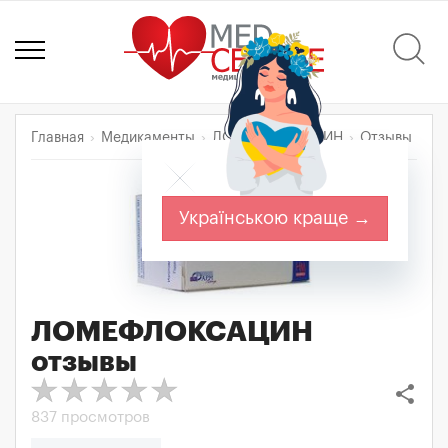
Главная
Медикаменты
ЛОМЕФЛОКСАЦИН
Отзывы
Українською краще →
ЛОМЕФЛОКСАЦИН
отзывы
share
837 просмотров