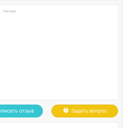
Реклама
contact_support
писать отзыв
Задать вопрос