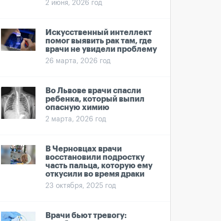
2 июня, 2026 год
Искусственный интеллект
помог выявить рак там, где
врачи не увидели проблему
26 марта, 2026 год
Во Львове врачи спасли
ребенка, который выпил
опасную химию
2 марта, 2026 год
В Черновцах врачи
восстановили подростку
часть пальца, которую ему
откусили во время драки
23 октября, 2025 год
Врачи бьют тревогу: