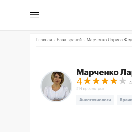
Главная
База врачей
Марченко Лариса Фе
Марченко Ла
4
4
514 просмотров
Анестезиологи
Врач