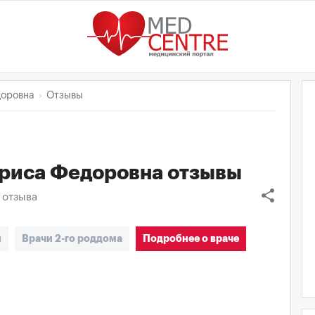
доровна
Отзывы
риса Федоровна
отзывы
share
отзыва
и
Врачи 2-го роддома
Подробнее о враче