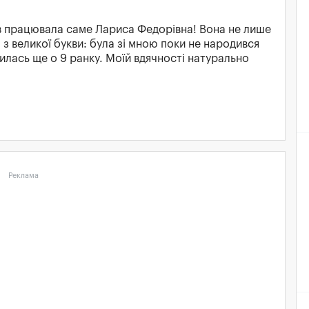
ів працювала саме Лариса Федорівна! Вона не лише
з великої букви: була зі мною поки не народився
чилась ще о 9 ранку. Моїй вдячності натурально
Реклама