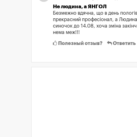
Не людина, а ЯНГОЛ
Безмежно вдячна, що в день полог
прекрасний професіонал, а Людина 
синочок до 14.08, хоча зміна закін
нема меж!!!
Полезный отзыв?
Ответить