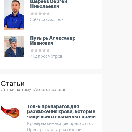
Шараев Сергей
Николаевич
350 просмотров
Пузырь Александр
Иванович
412 просмотров
Статьи
Статьи на тему «Анестезиологи»
Топ-6 препаратов для
разжижения крови, которые
чаще всего назначают врачи
Кроверазжижающие препараты,
Препараты для разжижения