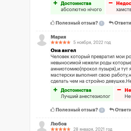
Достоинства
Недос
абсолютно нічого
хамств
Полезный отзыв?
Ответи
1
Мария
5 ноября, 2022 год
Она ангел
Человек который превратил мои ро
невыносимой нежели роды которые
амниотомию(прокол пузыря),и тут я
мастерски выполнил свою работу,не
сделать чем на стройно девушке.Не
Достоинства
Не
Лучший анестезиолог
Не
Полезный отзыв?
Ответ
3
Любов
28 января, 2021 год