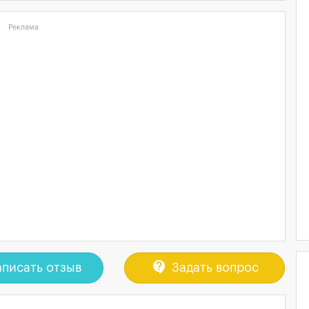
Реклама
contact_support
писать отзыв
Задать вопрос