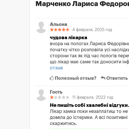
Марченко Лариса Федоро
Альона
4 февраля, 2025 год
чудова лікарка
вчора на пологах Лариса Федорівна
початку чітко розповіла усі наслідк
сторони так як під час пологів пер
що лікар має саме так доносити інф
отзыв
Полезный отзыв?
Ответить
Гость
11 февраля, 2023 год
Не пишіть собі хвалебні відгуки
Лікар хамка поки незаплатиш то не
довела до істерики. A всі позитивні 
скаржитись.