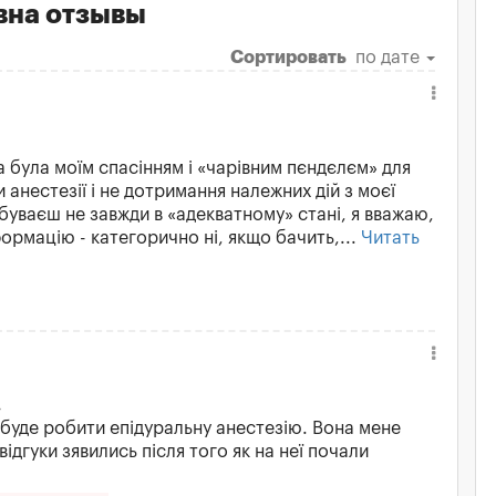
вна отзывы
Сортировать
по дате
 була моїм спасінням і «чарівним пєндєлєм» для
и анестезії і не дотримання належних дій з моєї
ебуваєш не завжди в «адекватному» стані, я вважаю,
ормацію - категорично ні, якщо бачить,...
Читать
.
 буде робити епідуральну анестезію. Вона мене
відгуки зявились після того як на неї почали